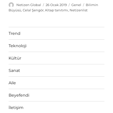
Y
Y
K
E
Netizen Global
26 Ocak 2019
Genel
Bilimin
a
a
a
t
Büyüsü
,
Celal Şengör
,
Kitap tanıtımı
,
Netizenlist
z
y
t
i
a
ı
e
k
r
n
g
e
t
o
t
Trend
a
r
l
r
i
e
Teknoloji
i
l
r
h
e
i
r
Kültür
Sanat
Aile
Beyefendi
İletişim