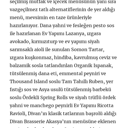
seçilmiş mutfak ve içecek menüsünün yanı sıra
vazgeçilmez tatlı alternatiflerinin de yer aldığı
menü, mevsimin en taze ürünleriyle
hazırlanıyor. Dana yahni ve fesleğen pesto sos
ile hazırlanan Ev Yapımı Lazanya, ızgara
avokado, kırmızıturp ve ev yapımı siyah
sarımsaklı aioli ile sunulan Somon Tartar,
ızgara kuşkonmaz, hindiba, kavrulmuş ceviz ve
balzamik sosla tatlandırılan Organik Ispanak,
tütsülenmiş dana eti, emmental peyniri ve
Thousand Island soslu Tam Tahıllı Ruben, yer
fıstığı sos ve Asya usulü tütsülenmiş barbekü
soslu Ördekli Spring Rolls ve siyah trüflü ördek
yahni ve manchego peynirli Ev Yapımı Ricotta
Ravioli, Divan’ın klasik tatlarının başrolü aldığı
Divan Brasserie Akasya’nın menüsüne eklenen