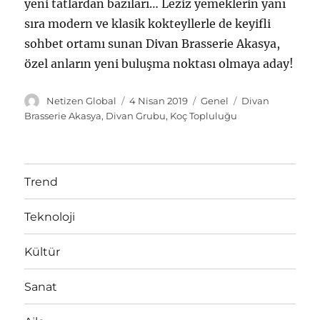
yeni tatlardan bazıları… Leziz yemeklerin yanı
sıra modern ve klasik kokteyllerle de keyifli
sohbet ortamı sunan Divan Brasserie Akasya,
özel anların yeni buluşma noktası olmaya aday!
Y
Y
K
E
Netizen Global
4 Nisan 2019
Genel
Divan
a
a
a
t
Brasserie Akasya
,
Divan Grubu
,
Koç Topluluğu
z
y
t
i
a
ı
e
k
r
n
g
e
t
o
t
Trend
a
r
l
r
i
e
Teknoloji
i
l
r
h
e
i
r
Kültür
Sanat