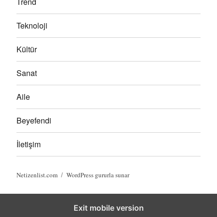
Trend
a
r
l
r
i
e
Teknoloji
i
l
r
h
e
i
r
Kültür
Sanat
Aile
Beyefendi
İletişim
Netizenlist.com
WordPress gururla sunar
Exit mobile version