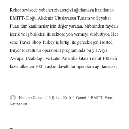
Rekor seviyede yabancı ziyaretçiyi ağırlamaya hazırlanan
EMITT- Doğu Akdeniz Uluslararası Turizm ve Seyahat
Fuarı tüm katılımcılar için değer yaratan, birbirinden faydalı
içerik ve iş birlikleri ile sektöre yön vermeyi sürdürüyor. Her
sene Travel Shop Turkey iş birliği ile gerçekleşen Hosted
Buyer (davetli tur operatörü) programında bu yıl Asya,
Avrupa, Uzakdoğu ve Latin Amerika kıtaları dahil 100’den
fazla ülkeden 700’ü aşkın davetli tur operatörü ağırlanacak.
Y
Y
K
E
Netizen Global
3 Şubat 2019
Genel
EMITT
,
Fuar
,
a
a
a
t
Netizenlist
z
y
t
i
a
ı
e
k
r
n
g
e
t
o
t