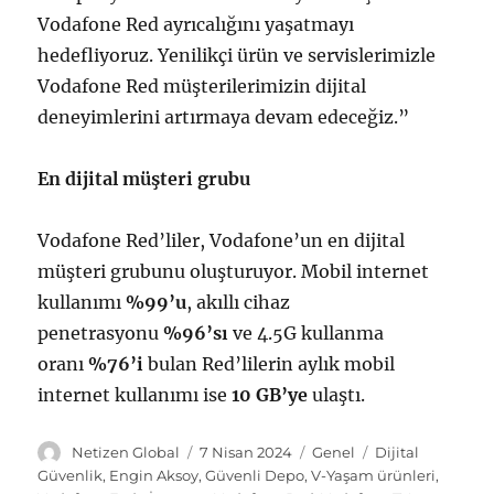
Vodafone Red ayrıcalığını yaşatmayı
hedefliyoruz. Yenilikçi ürün ve servislerimizle
Vodafone Red müşterilerimizin dijital
deneyimlerini artırmaya devam edeceğiz.”
En dijital müşteri grubu
Vodafone Red’liler, Vodafone’un en dijital
müşteri grubunu oluşturuyor. Mobil internet
kullanımı
%99’u
, akıllı cihaz
penetrasyonu
%96’sı
ve 4.5G kullanma
oranı
%76’i
bulan Red’lilerin aylık mobil
internet kullanımı ise
10 GB’ye
ulaştı.
Y
Y
K
E
Netizen Global
7 Nisan 2024
Genel
Dijital
a
a
a
t
Güvenlik
,
Engin Aksoy
,
Güvenli Depo
,
V-Yaşam ürünleri
,