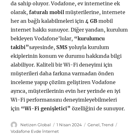
da sahip oluyor. Vodafone, ev internetine ek
olarak,
faturalı mobil
müşterilerine, internete
her an bağlı kalabilmeleri için
4 GB
mobil
internet hakkı sunuyor. Diğer yandan, kurulum
bekleyen Vodafone’lular,
“kurulumcu
takibi”
sayesinde,
SMS
yoluyla kurulum
ekiplerinin konum ve durumu hakkında bilgi
alabiliyor. Kaliteli bir Wi-Fi deneyimi için
müşterileri daha farkına varmadan önden
inceleme yapıp çözüm geliştiren Vodafone
ayrıca, müşterilerinin evin her yerinde en iyi
Wi-Fi performansını deneyimleyebilmeleri
için
“Wi-Fi genişletici”
özelliğini de sunuyor.
Y
Y
K
E
Netizen Global
1 Nisan 2024
Genel
,
Trend
a
a
a
t
Vodafone Evde İnternet
z
y
t
i