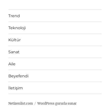
a
ı
e
k
r
n
g
e
t
o
t
Trend
a
r
l
r
i
e
Teknoloji
i
l
r
h
e
i
r
Kültür
Sanat
Aile
Beyefendi
İletişim
Netizenlist.com
WordPress gururla sunar