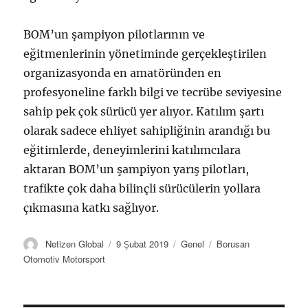
BOM’un şampiyon pilotlarının ve
eğitmenlerinin yönetiminde gerçekleştirilen
organizasyonda en amatöründen en
profesyoneline farklı bilgi ve tecrübe seviyesine
sahip pek çok sürücü yer alıyor. Katılım şartı
olarak sadece ehliyet sahipliğinin arandığı bu
eğitimlerde, deneyimlerini katılımcılara
aktaran BOM’un şampiyon yarış pilotları,
trafikte çok daha bilinçli sürücülerin yollara
çıkmasına katkı sağlıyor.
Y
Y
K
E
Netizen Global
9 Şubat 2019
Genel
Borusan
a
a
a
t
Otomotiv Motorsport
z
y
t
i
a
ı
e
k
r
n
g
e