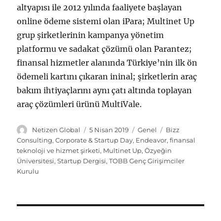
altyapısı ile 2012 yılında faaliyete başlayan
online ödeme sistemi olan iPara; Multinet Up
grup şirketlerinin kampanya yönetim
platformu ve sadakat çözümü olan Parantez;
finansal hizmetler alanında Türkiye’nin ilk ön
ödemeli kartını çıkaran ininal; şirketlerin
araç
bakım ihtiyaçlarını aynı çatı altında toplayan
araç çözümleri ürünü
MultiVale
.
Y
Y
K
E
Netizen Global
5 Nisan 2019
Genel
Bizz
a
a
a
t
Consulting
,
Corporate & Startup Day
,
Endeavor
,
finansal
z
y
t
i
teknoloji ve hizmet şirketi
,
Multinet Up
,
Özyeğin
a
ı
e
k
Üniversitesi
,
Startup Dergisi
,
TOBB Genç Girişimciler
r
n
g
e
Kurulu
t
o
t
a
r
l
r
i
e
i
l
r
Y