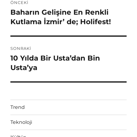
h
e
ÖNCEKI
i
r
a
Baharın Gelişine En Renkli
Ö
n
Kutlama İzmir’ de; Holifest!
z
c
ı
e
k
g
SONRAKI
i
10 Yılda Bir Usta’dan Bin
S
e
y
o
Usta’ya
a
z
n
z
r
i
ı
a
:
n
k
Trend
i
m
y
Teknoloji
e
a
z