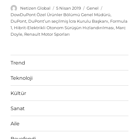
Y
Y
K
E
Netizen Global
5 Nisan 2019
Genel
a
a
a
t
DowDuPont Özel Ürünler Bölümü Genel Müdürü
,
z
y
t
i
DuPont
,
DuPont’un seçilmiş İcra Kurulu Başkanı
,
Formula
a
ı
e
k
1
,
Hibrit-Elektrikli Otonom Sürüşün Hızlandırılması
,
Marc
r
n
g
e
Doyle
,
Renault Motor Sporları
t
o
t
a
r
l
r
i
e
i
l
r
Trend
h
e
i
r
Teknoloji
Kültür
Sanat
Aile
Beyefendi