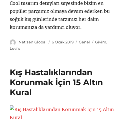
Cool tasarım detayları sayesinde bizim en
popüler parçamız olmaya devam ederken bu
soğuk kış günlerinde tarzınızı her daim
korumanıza da yardımcı oluyor.
Y
Y
K
E
Netizen Global
6 Ocak 2019
Genel
Giyim
,
a
a
a
t
Levi’s
z
y
t
i
a
ı
e
k
r
n
g
e
Kış Hastalıklarından
t
o
t
a
r
l
Korunmak İçin 15 Altın
r
i
e
Kural
i
l
r
h
e
i
r