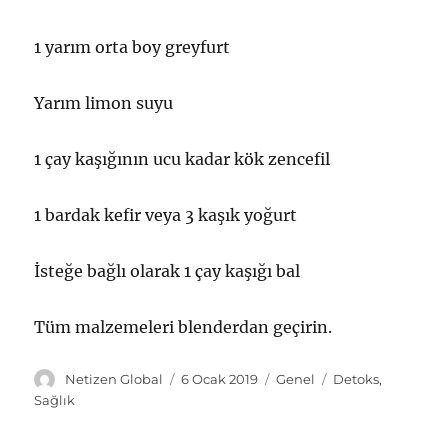
1 yarım orta boy greyfurt
Yarım limon suyu
1 çay kaşığının ucu kadar kök zencefil
1 bardak kefir veya 3 kaşık yoğurt
İsteğe bağlı olarak 1 çay kaşığı bal
Tüm malzemeleri blenderdan geçirin.
Y
Y
K
E
Netizen Global
6 Ocak 2019
Genel
Detoks
,
a
a
a
t
Sağlık
z
y
t
i
a
ı
e
k