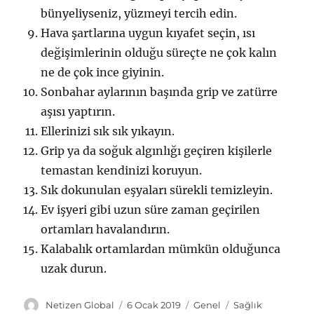
bünyeliyseniz, yüzmeyi tercih edin.
Hava şartlarına uygun kıyafet seçin, ısı
değişimlerinin olduğu süreçte ne çok kalın
ne de çok ince giyinin.
Sonbahar aylarının başında grip ve zatürre
aşısı yaptırın.
Ellerinizi sık sık yıkayın.
Grip ya da soğuk algınlığı geçiren kişilerle
temastan kendinizi koruyun.
Sık dokunulan eşyaları sürekli temizleyin.
Ev işyeri gibi uzun süre zaman geçirilen
ortamları havalandırın.
Kalabalık ortamlardan mümkün olduğunca
uzak durun.
Y
Y
K
E
Netizen Global
6 Ocak 2019
Genel
Sağlık