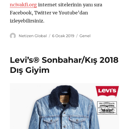
ncivakfi.org
internet sitelerinin yanı sıra
Facebook, Twitter ve Youtube’dan
izleyebilirsiniz.
Y
Y
K
Netizen Global
6 Ocak 2019
Genel
a
a
a
z
y
t
a
ı
e
Levi’s® Sonbahar/Kış 2018
r
n
g
t
o
Dış Giyim
a
r
r
i
i
l
h
e
i
r