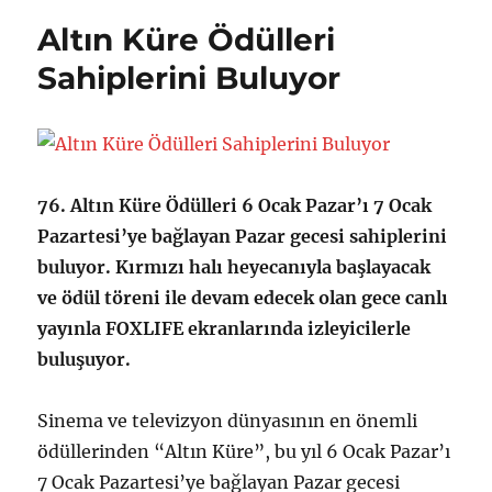
r
n
g
e
Altın Küre Ödülleri
t
o
t
a
r
l
Sahiplerini Buluyor
r
i
e
i
l
r
h
e
i
r
76. Altın Küre Ödülleri 6 Ocak Pazar’ı 7 Ocak
Pazartesi’ye bağlayan Pazar gecesi sahiplerini
buluyor. Kırmızı halı heyecanıyla başlayacak
ve ödül töreni ile devam edecek olan gece canlı
yayınla FOXLIFE ekranlarında izleyicilerle
buluşuyor.
Sinema ve televizyon dünyasının en önemli
ödüllerinden “Altın Küre”, bu yıl 6 Ocak Pazar’ı
7 Ocak Pazartesi’ye bağlayan Pazar gecesi