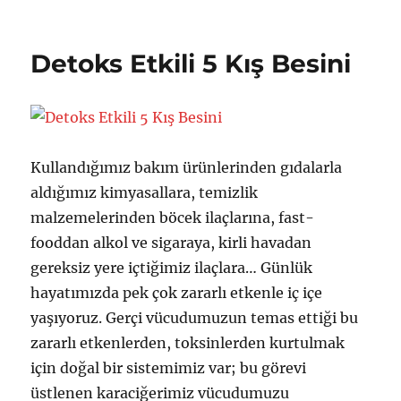
a
a
a
t
z
y
t
i
a
ı
e
k
Detoks Etkili 5 Kış Besini
r
n
g
e
t
o
t
a
r
l
r
i
e
i
l
r
h
e
Kullandığımız bakım ürünlerinden gıdalarla
i
r
aldığımız kimyasallara, temizlik
malzemelerinden böcek ilaçlarına, fast-
fooddan alkol ve sigaraya, kirli havadan
gereksiz yere içtiğimiz ilaçlara… Günlük
hayatımızda pek çok zararlı etkenle iç içe
yaşıyoruz. Gerçi vücudumuzun temas ettiği bu
zararlı etkenlerden, toksinlerden kurtulmak
için doğal bir sistemimiz var; bu görevi
üstlenen karaciğerimiz vücudumuzu