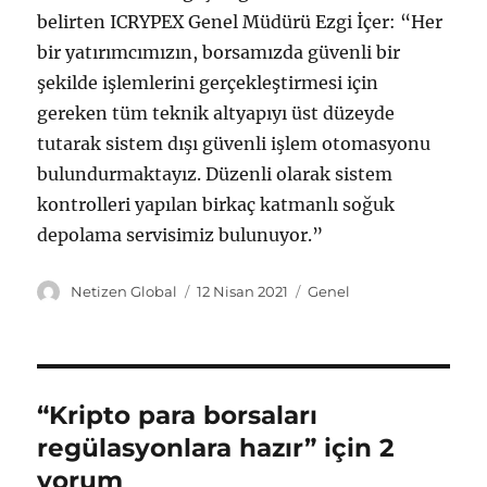
belirten ICRYPEX Genel Müdürü Ezgi İçer: “Her
bir yatırımcımızın, borsamızda güvenli bir
şekilde işlemlerini gerçekleştirmesi için
gereken tüm teknik altyapıyı üst düzeyde
tutarak sistem dışı güvenli işlem otomasyonu
bulundurmaktayız. Düzenli olarak sistem
kontrolleri yapılan birkaç katmanlı soğuk
depolama servisimiz bulunuyor.”
Y
Y
K
Netizen Global
12 Nisan 2021
Genel
a
a
a
z
y
t
a
ı
e
r
n
g
t
o
“Kripto para borsaları
a
r
regülasyonlara hazır” için 2
r
i
i
l
yorum