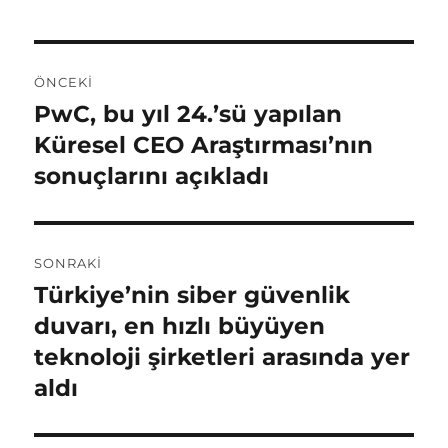
Y
ÖNCEKI
a
PwC, bu yıl 24.’sü yapılan
Ö
n
Küresel CEO Araştırması’nın
z
c
sonuçlarını açıkladı
ı
e
k
g
i
SONRAKI
e
y
Türkiye’nin siber güvenlik
S
a
z
o
duvarı, en hızlı büyüyen
z
n
i
teknoloji şirketleri arasında yer
ı
r
aldı
:
n
a
k
m