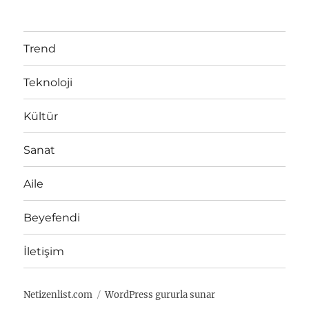
i
e
y
a
Trend
s
z
i
Teknoloji
ı
:
Kültür
Sanat
Aile
Beyefendi
İletişim
Netizenlist.com
WordPress gururla sunar