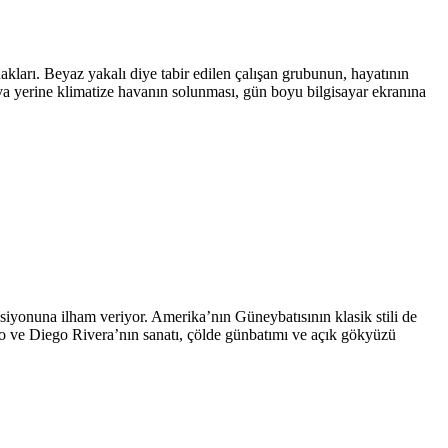
kları. Beyaz yakalı diye tabir edilen çalışan grubunun, hayatının
 hava yerine klimatize havanın solunması, gün boyu bilgisayar ekranına
iyonuna ilham veriyor. Amerika’nın Güneybatısının klasik stili de
lo ve Diego Rivera’nın sanatı, çölde günbatımı ve açık gökyüzü