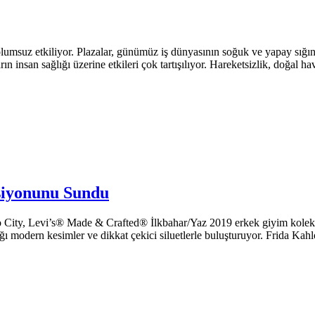
umsuz etkiliyor. Plazalar, günümüz iş dünyasının soğuk ve yapay sığına
rın insan sağlığı üzerine etkileri çok tartışılıyor. Hareketsizlik, doğal
siyonunu Sundu
co City, Levi’s® Made & Crafted® İlkbahar/Yaz 2019 erkek giyim koleks
ğı modern kesimler ve dikkat çekici siluetlerle buluşturuyor. Frida Kah