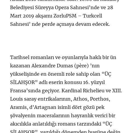
Belediyesi Süreyya Opera Sahnesi’nde ve 28
Mart 2019 akşamı ZorluPSM – Turkcell
Sahnesi’ nde perde açmaya devam edecek.
Tarihsel romanları ve oyunlarıyla haklı bir ün
kazanan Alexandre Dumas (père) ’nın
yükselişinde en önemli role sahip olan “ÜÇ
SİLAHŞOR” adlı eserin konusu 16. yüzyıl
Fransa’sında geçiyor. Kardinal Richelieu ve XIII.
Louis saray entrikalarının, Athos, Porthos,
Aramis, d’Artagnan isimli dört gözü pek
şövalyenin maceralarının hayranlık verici bir
akıcılıkla anlatıldığı romans tarzındaki “ÜÇ
SİLAHŞOR”, yazıldığı dönemden bugüne değin