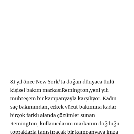
s
t
a
n
b
u
l
’
d
a
P
r
ö
81 yıl önce New York’ta doğan dünyaca ünlü
m
kişisel bakım markasıRemington,yeni yılı
i
y
muhteşem bir kampanyayla karşılıyor. Kadın
e
saç bakımından, erkek vücut bakımına kadar
r
birçok farklı alanda çözümler sunan
Y
a
Remington, kullanıcılarını markanın doğduğu
p
topraklarla tanıştıracak bir kampanyaya imza
t