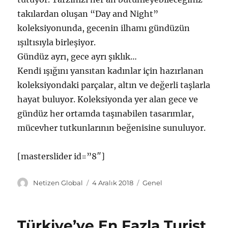
takılardan oluşan “Day and Night”
koleksiyonunda, gecenin ilhamı gündüzün
ışıltısıyla birleşiyor.
Gündüz ayrı, gece ayrı şıklık…
Kendi ışığını yansıtan kadınlar için hazırlanan
koleksiyondaki parçalar, altın ve değerli taşlarla
hayat buluyor. Koleksiyonda yer alan gece ve
gündüz her ortamda taşınabilen tasarımlar,
mücevher tutkunlarının beğenisine sunuluyor.
[masterslider id=”8″]
Y
Y
K
Netizen Global
4 Aralık 2018
Genel
a
a
a
z
y
t
a
ı
e
Türkiye’ye En Fazla Turist
r
n
g