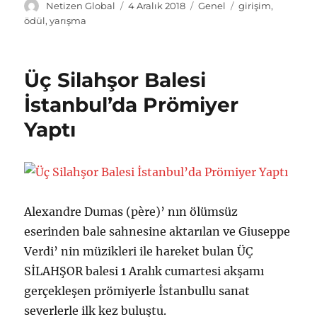
Y
Y
K
E
Netizen Global
4 Aralık 2018
Genel
girişim
,
a
a
a
t
ödül
,
yarışma
z
y
t
i
a
ı
e
k
r
n
g
e
Üç Silahşor Balesi
t
o
t
a
r
l
İstanbul’da Prömiyer
r
i
e
Yaptı
i
l
r
h
e
i
r
Alexandre Dumas (père)’ nın ölümsüz
eserinden bale sahnesine aktarılan ve Giuseppe
Verdi’ nin müzikleri ile hareket bulan ÜÇ
SİLAHŞOR balesi 1 Aralık cumartesi akşamı
gerçekleşen prömiyerle İstanbullu sanat
severlerle ilk kez buluştu.