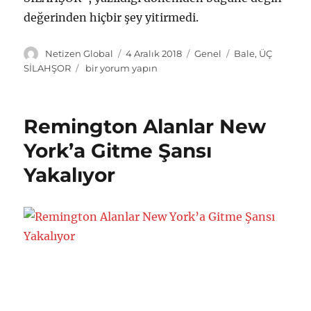
değerinden hiçbir şey yitirmedi.
Y
Y
K
E
Netizen Global
4 Aralık 2018
Genel
Bale
,
ÜÇ
a
a
a
t
Ü
SİLAHŞOR
bir yorum yapın
z
y
t
i
ç
a
ı
e
k
S
r
n
g
e
i
Remington Alanlar New
t
o
t
l
a
r
l
a
York’a Gitme Şansı
r
i
e
h
Yakalıyor
i
l
r
ş
h
e
o
i
r
r
B
a
l
e
s
i
İ