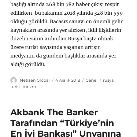
başlığı altında 268 bin 782 haber çıkışı tespit
edilirken, bu rakamın 2018 yılında 328 bin 559
olduğu görüldü. Bacasız sanayi en önemli gelir
kaynakları arasında yer alırken, ikili ilişkilerin
düzelmesinin ardından Rusya başta olmak
üzere turist sayısında yaşanan artışın
medyanın da gündem başlıklar arasında yer
aldığı görüldü.
Y
Y
K
E
Netizen Global
4 Aralık 2018
Genel
rusya
,
a
a
a
t
turist
,
turizm
z
y
t
i
a
ı
e
k
r
n
g
e
Akbank The Banker
t
o
t
a
r
l
Tarafından “Türkiye’nin
r
i
e
En İyi Bankası” Unvanına
i
l
r