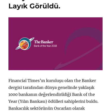
h
e
Layık Görüldü.
i
r
Financial Times’ın kuruluşu olan the Banker
dergisi tarafından dünya genelinde yaklaşık
1000 bankanın değerlendirildiği Bank of the
Year (Yılın Bankası) ödülleri sahiplerini buldu.
Bankacılık sektörünün Oscarları olarak