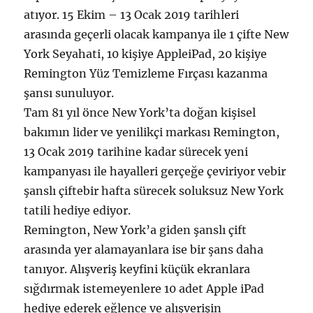
atıyor. 15 Ekim – 13 Ocak 2019 tarihleri
ı
i
arasında geçerli olacak kampanya ile 1 çifte New
ç
York Seyahati, 10 kişiye AppleiPad, 20 kişiye
i
Remington Yüz Temizleme Fırçası kazanma
n
şansı sunuluyor.
Tam 81 yıl önce New York’ta doğan kişisel
bakımın lider ve yenilikçi markası Remington,
13 Ocak 2019 tarihine kadar sürecek yeni
kampanyası ile hayalleri gerçeğe çeviriyor vebir
şanslı çiftebir hafta sürecek soluksuz New York
tatili hediye ediyor.
Remington, New York’a giden şanslı çift
arasında yer alamayanlara ise bir şans daha
tanıyor. Alışveriş keyfini küçük ekranlara
sığdırmak istemeyenlere 10 adet Apple iPad
hediye ederek eğlence ve alışverişin