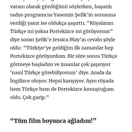
ı
vatanı olarak gördüğünü söylerken, başarılı
y
radyo programcısı Yasemin Şefik’in sorusuna
o
r
verdiği yanıt ise oldukça şaşırttı. “Rüyalarını
i
Türkçe mi yoksa Portekizce mi görüyorsun”
ç
diye soran Şefik’e Jessica May’ın cevabı şöyle
i
n
oldu: “Türkiye’ye geldiğim ilk zamanlar hep
Portekizce görüyordum. Bir süre sonra Türkçe
görmeye başladım ve insanlar çok şaşırıyor
‘nasıl Türkçe görebiliyorsun’ diye. Arada da
İngilizce oluyor. Hepsi karışıyor. Aynı rüyada
hem Türkçe hem de Portekizce konuştuğum
oldu. Çok garip.”
“Tüm film boyunca ağladım!”