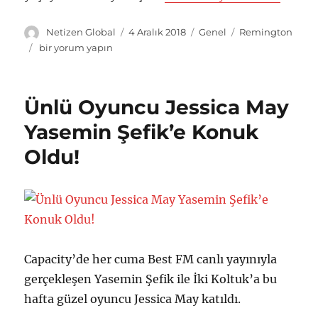
Y
Y
K
E
Netizen Global
4 Aralık 2018
Genel
Remington
a
a
a
t
R
bir yorum yapın
z
y
t
i
e
a
ı
e
k
m
r
n
g
e
i
Ünlü Oyuncu Jessica May
t
o
t
n
a
r
l
g
Yasemin Şefik’e Konuk
r
i
e
t
Oldu!
i
l
r
o
h
e
n
i
r
A
l
a
n
l
a
Capacity’de her cuma Best FM canlı yayınıyla
r
gerçekleşen Yasemin Şefik ile İki Koltuk’a bu
N
hafta güzel oyuncu Jessica May katıldı.
e
w