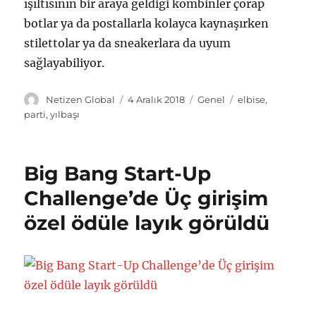
ışıltısının bir araya geldiği kombinler çorap
botlar ya da postallarla kolayca kaynaşırken
stilettolar ya da sneakerlara da uyum
sağlayabiliyor.
Y
Y
K
E
Netizen Global
4 Aralık 2018
Genel
elbise
,
a
a
a
t
parti
,
yılbaşı
z
y
t
i
a
ı
e
k
r
n
g
e
Big Bang Start-Up
t
o
t
a
r
l
Challenge’de Üç girişim
r
i
e
özel ödüle layık görüldü
i
l
r
h
e
i
r