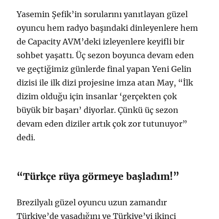
Y
Yasemin Şefik’in sorularını yanıtlayan güzel
o
oyuncu hem radyo başındaki dinleyenlere hem
r
k
de Capacity AVM’deki izleyenlere keyifli bir
’
sohbet yaşattı. Üç sezon boyunca devam eden
a
ve geçtiğimiz günlerde final yapan Yeni Gelin
G
i
dizisi ile ilk dizi projesine imza atan May, “İlk
t
dizim olduğu için insanlar ‘gerçekten çok
m
büyük bir başarı’ diyorlar. Çünkü üç sezon
e
Ş
devam eden diziler artık çok zor tutunuyor”
a
dedi.
n
s
ı
Y
“Türkçe rüya görmeye başladım!”
a
k
Brezilyalı güzel oyuncu uzun zamandır
a
l
Türkiye’de yaşadığını ve Türkiye’yi ikinci