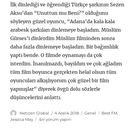
İlk dinlediği ve öğrendiği Türkçe şarkının Sezen
Aksu’dan “Unuttun mu Beni?” olduğunu
söyleyen güzel oyuncu, “Adana’da kala kala
arabesk şarkıları dinlemeye başladım. Müslüm
Gürses’i dinlerdim Müslüm filminden sonra
daha fazla dinlemeye başladım. Bir bağımlılık
yaptı bende. O filmde oynamayı da çok
isterdim. İnanılmazdı, bayıldım ve çok ağladım
tüm film boyunca gerçekten helal olsun tüm
oyuncuları alkışlıyorum çok güzel bir film
yapmışlar” diyerek övgü dolu sözlerle
düşüncelerini anlattı.
Y
Y
K
E
Netizen Global
4 Aralık 2018
Genel
Best FM
,
a
a
a
t
Ü
Jessica May
bir yorum yapın
z
y
t
i
n
a
ı
e
k
l