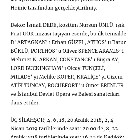
Hoinic tarafından gerçekleştirilmiş.
Dekor İsmail DEDE, kostüm Nursun ÜNLÜ, ışık
Fuat GÖK imzası taşıyan eserde, bu ilk temsilde
D’ ARTAGNAN’ ı Erhan GÜZEL, ATHOS’ u Batur
BÜKLÜ, PORTHOS’ u Oliver SPENCE ARAMIS’ i
Mehmet N. ARKAN, CONSTANCE’ ı Büşra AY,
LORD BUCKINGHAM’ ı Olcay TUNÇELİ,
MILADY’ yi Melike KOPER, KRALİÇE’ yi Gizem
ATİK TUNCAY, ROCHEFORT’ u Ömer ERENLER
ve İstanbul Devlet Opera ve Balesi sanatçıları
dans ettiler.
ÜÇ SİLAHŞOR; 4, 6, 18, 20 Aralık 2018, 2, 4
Nisan 2019 tarihlerinde saat: 20.00 de, 8, 22
Aralık 2018 tarihlerinde saat: 16.00 da Kadıköy